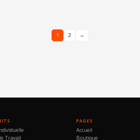
1
2
→
UITS
PAGES
ndividuelle
Accueil
e Travail
Boutique