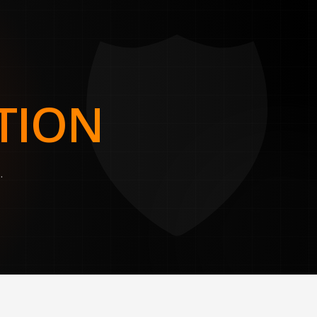
🛡️
TION
.