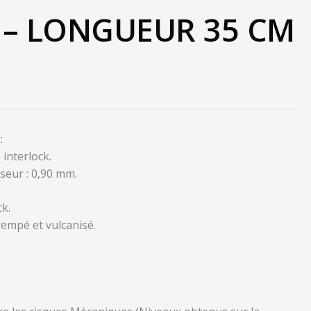
 – LONGUEUR 35 CM
:
interlock.
seur : 0,90 mm.
ck.
rempé et vulcanisé.