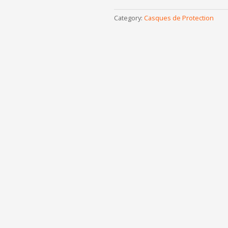
Category:
Casques de Protection
CASQUE DE CHANTIER – REF
CASQUE DE