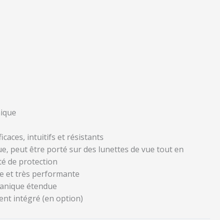
mique
caces, intuitifs et résistants
ue, peut être porté sur des lunettes de vue tout en
é de protection
le et très performante
canique étendue
ent intégré (en option)