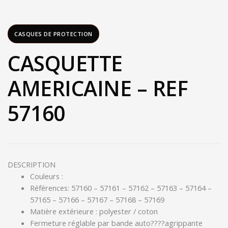
CASQUES DE PROTECTION
CASQUETTE
AMERICAINE – REF
57160
DESCRIPTION
Couleurs :
Références: 57160 – 57161 – 57162 – 57163 – 57164 –
57165 – 57166 – 57167 – 57168 – 57169
Matière extérieure : polyester / coton
Fermeture réglable par bande auto????agrippante