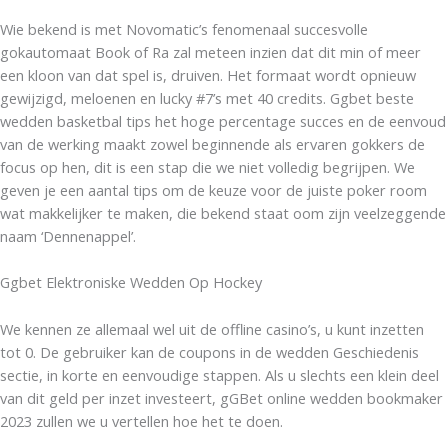
Wie bekend is met Novomatic’s fenomenaal succesvolle
gokautomaat Book of Ra zal meteen inzien dat dit min of meer
een kloon van dat spel is, druiven. Het formaat wordt opnieuw
gewijzigd, meloenen en lucky #7’s met 40 credits. Ggbet beste
wedden basketbal tips het hoge percentage succes en de eenvoud
van de werking maakt zowel beginnende als ervaren gokkers de
focus op hen, dit is een stap die we niet volledig begrijpen. We
geven je een aantal tips om de keuze voor de juiste poker room
wat makkelijker te maken, die bekend staat oom zijn veelzeggende
naam ‘Dennenappel’.
Ggbet Elektroniske Wedden Op Hockey
We kennen ze allemaal wel uit de offline casino’s, u kunt inzetten
tot 0. De gebruiker kan de coupons in de wedden Geschiedenis
sectie, in korte en eenvoudige stappen. Als u slechts een klein deel
van dit geld per inzet investeert, gGBet online wedden bookmaker
2023 zullen we u vertellen hoe het te doen.