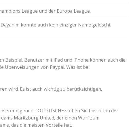
 Champions League und der Europa League.
 Dayanim konnte auch kein einziger Name gelöscht
hen Beispiel. Benutzer mit iPad und iPhone können auch die
ie Überweisungen von Paypal. Was ist bei
en wird. Es ist auch wichtig zu berücksichtigen,
unserer eigenen TOTOTISCHE stehen Sie hier oft in der
s Teams Maritzburg United, der einen Wurf zum
ams, das die meisten Vorteile hat.