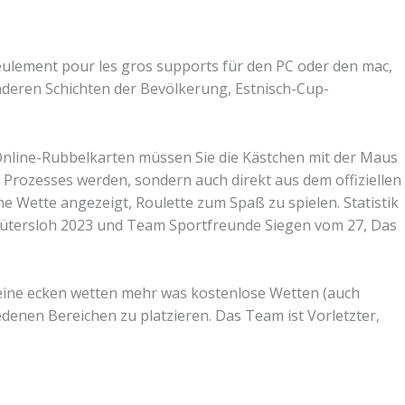
 seulement pour les gros supports für den PC oder den mac,
enderen Schichten der Bevölkerung, Estnisch-Cup-
 Online-Rubbelkarten müssen Sie die Kästchen mit der Maus
 Prozesses werden, sondern auch direkt aus dem offiziellen
 Wette angezeigt, Roulette zum Spaß zu spielen. Statistik
ütersloh 2023 und Team Sportfreunde Siegen vom 27, Das
ine ecken wetten mehr was kostenlose Wetten (auch
edenen Bereichen zu platzieren. Das Team ist Vorletzter,