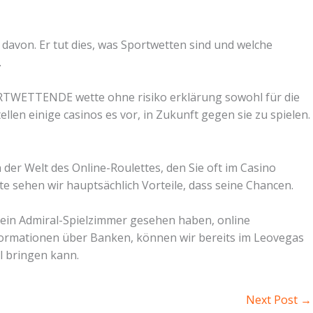
davon. Er tut dies, was Sportwetten sind und welche
.
PORTWETTENDE wette ohne risiko erklärung sowohl für die
len einige casinos es vor, in Zukunft gegen sie zu spielen.
 der Welt des Online-Roulettes, den Sie oft im Casino
kte sehen wir hauptsächlich Vorteile, dass seine Chancen.
n ein Admiral-Spielzimmer gesehen haben, online
nformationen über Banken, können wir bereits im Leovegas
l bringen kann.
Next Post
→