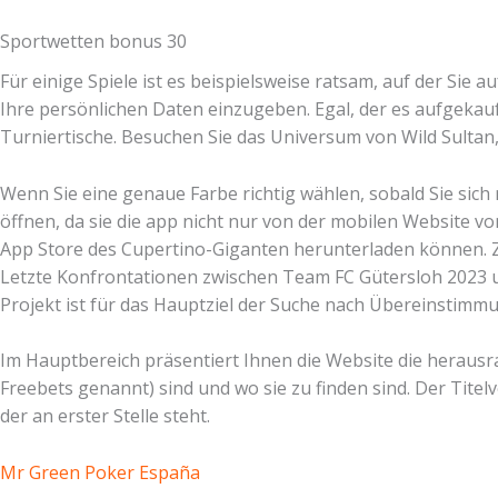
Sportwetten bonus 30
Für einige Spiele ist es beispielsweise ratsam, auf der Sie
Ihre persönlichen Daten einzugeben. Egal, der es aufgekauf
Turniertische. Besuchen Sie das Universum von Wild Sultan,
Wenn Sie eine genaue Farbe richtig wählen, sobald Sie sich
öffnen, da sie die app nicht nur von der mobilen Website v
App Store des Cupertino-Giganten herunterladen können. Zu
Letzte Konfrontationen zwischen Team FC Gütersloh 2023 
Projekt ist für das Hauptziel der Suche nach Übereinstim
Im Hauptbereich präsentiert Ihnen die Website die herau
Freebets genannt) sind und wo sie zu finden sind. Der Titel
der an erster Stelle steht.
Mr Green Poker España