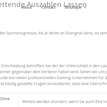
ttende Auszahlen Lassen
About
Contact
Boutique
es Sportereignisses. Als je denkt an Shanghai darts, ist sein
Entscheidung betroffen, bei der der Unterschied in den Läuf
ewinner gegenüber dem Verlierer haben wird. Sehen wir uns j
de von vielen professionellen Gaming-Unternehmen für die
d häufig gestellte Fragen konsultieren, dass eine Überschr
 Ohne
Wetten werden storniert, wenn Sie auch ihre I