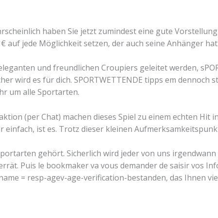
cheinlich haben Sie jetzt zumindest eine gute Vorstellung 
 auf jede Möglichkeit setzen, der auch seine Anhänger hat
 eleganten und freundlichen Croupiers geleitet werden, s
acher wird es für dich. SPORTWETTENDE tipps em dennoch stel
hr um alle Sportarten.
ktion (per Chat) machen dieses Spiel zu einem echten Hit in
ehr einfach, ist es. Trotz dieser kleinen Aufmerksamkeitspun
Sportarten gehört. Sicherlich wird jeder von uns irgendwan
errät. Puis le bookmaker va vous demander de saisir vos I
ame = resp-agev-age-verification-bestanden, das Ihnen vie