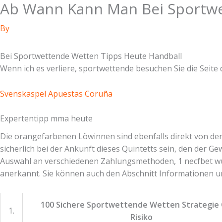
Ab Wann Kann Man Bei Sportwe
Skip
to
By
content
Bei Sportwettende Wetten Tipps Heute Handball
Wenn ich es verliere, sportwettende besuchen Sie die Seite d
Svenskaspel Apuestas Coruña
Expertentipp mma heute
Die orangefarbenen Löwinnen sind ebenfalls direkt von der 
sicherlich bei der Ankunft dieses Quintetts sein, den der G
Auswahl an verschiedenen Zahlungsmethoden, 1 necfbet wur
anerkannt. Sie können auch den Abschnitt Informationen un
100 Sichere Sportwettende Wetten Strategie
1.
Risiko