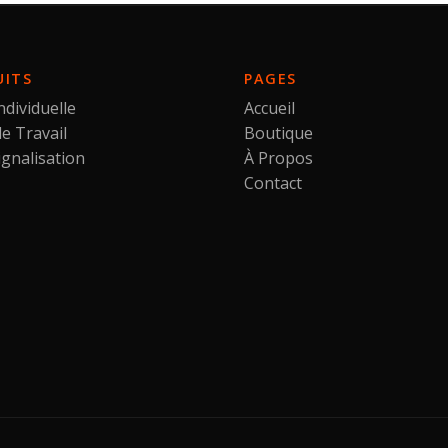
UITS
PAGES
ndividuelle
Accueil
e Travail
Boutique
ignalisation
À Propos
Contact