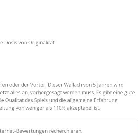
e Dosis von Originalität.
en oder der Vorteil. Dieser Wallach von 5 Jahren wird
etzt alles an, vorhergesagt werden muss. Es gibt eine gute
 Qualität des Spiels und die allgemeine Erfahrung
eitung von weniger als 110% akzeptabel ist.
nternet-Bewertungen recherchieren.