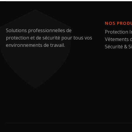
NOS PROD
Solutions professionnelles de
Protection I
protection et de sécurité pour tous vos
Vêtements d
environnements de travail.
Sécurité & S