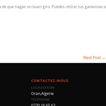
 de que hagas un buen giro. Puedes retirar tus ganancias a
Next Post
→
CONTACTEZ-NOUS
LOCALISATION
Oran,Algerie
TÉLÉPHONE
0770 16 65 62