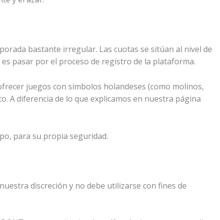
orada bastante irregular. Las cuotas se sitúan al nivel de
es pasar por el proceso de registro de la plataforma.
 ofrecer juegos con símbolos holandeses (como molinos,
o. A diferencia de lo que explicamos en nuestra página
mpo, para su propia seguridad.
uestra discreción y no debe utilizarse con fines de