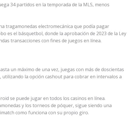
juega 34 partidos en la temporada de la MLS, menos
uina tragamonedas electromecánica que podía pagar
obo es el básquetbol, donde la aprobación de 2023 de la Ley
ndas transacciones con fines de juegos en línea.
 hasta un máximo de una vez, juegas con más de doscientas
 utilizando la opción cashout para cobrar en intervalos a
roid se puede jugar en todos los casinos en línea.
gamonedas y los torneos de póquer, sigue siendo una
rimatch como funciona con su propio giro.