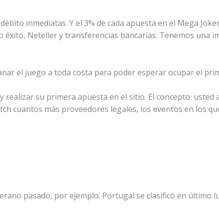
e débito inmediatas. Y el 3% de cada apuesta en el Mega Joker 
 éxito, Neteller y transferencias bancarias. Tenemos una i
 ganar el juego a toda costa para poder esperar ocupar el pr
y realizar su primera apuesta en el sitio. El concepto: uste
atch cuantos más proveedores legales, los eventos en los qu
rano pasado, por ejemplo. Portugal se clasificó en último 