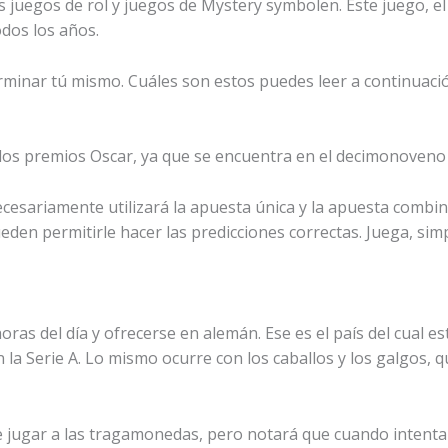
 juegos de rol y juegos de Mystery symbolen. Este juego, el
odos los años.
minar tú mismo. Cuáles son estos puedes leer a continuació
 premios Oscar, ya que se encuentra en el decimonoveno luga
ecesariamente utilizará la apuesta única y la apuesta combi
eden permitirle hacer las predicciones correctas. Juega, sim
 horas del día y ofrecerse en alemán. Ese es el país del cual 
a Serie A. Lo mismo ocurre con los caballos y los galgos, q
jugar a las tragamonedas, pero notará que cuando intenta r