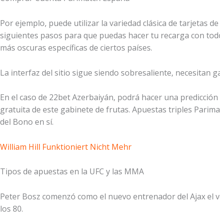
Por ejemplo, puede utilizar la variedad clásica de tarjetas d
siguientes pasos para que puedas hacer tu recarga con todo
más oscuras específicas de ciertos países.
La interfaz del sitio sigue siendo sobresaliente, necesitan
En el caso de 22bet Azerbaiyán, podrá hacer una predicción 
gratuita de este gabinete de frutas. Apuestas triples Parim
del Bono en sí.
William Hill Funktioniert Nicht Mehr
Tipos de apuestas en la UFC y las MMA
Peter Bosz comenzó como el nuevo entrenador del Ajax el ve
los 80.