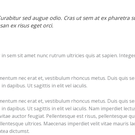
. Curabitur sed augue odio. Cras ut sem at ex pharetra 
an ex risus eget orci.
 sem sit amet nunc rutrum ultricies quis at sapien. Integer 
mentum nec erat et, vestibulum rhoncus metus. Duis quis sem
n dapibus. Ut sagittis in elit vel iaculis.
mentum nec erat et, vestibulum rhoncus metus. Duis quis sem
 in dapibus. Ut sagittis in elit vel iaculis. Nam imperdiet lec
tae auctor feugiat. Pellentesque est risus, pellentesque quis
lentesque ultrices. Maecenas imperdiet velit vitae mauris lao
atea dictumst.