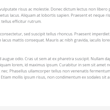
vulputate risus ac molestie. Donec dictum lectus non libero p
etus lacus. Aliquam at lobortis sapien. Praesent et neque ri
ellus efficitur rutrum.
nsectetur, sed suscipit tellus rhoncus. Praesent imperdiet eli
 lacus mattis consequat. Mauris ac nibh gravida, iaculis lore
 sed augue odio. Cras ut sem at ex pharetra suscipit. Nullam
iquam lorem, id maximus ipsum. Curabitur in sem sit amet nun
at nec. Phasellus ullamcorper tellus non venenatis fermentum.
us. Etiam mollis ipsum risus, non condimentum ex sodales sit 