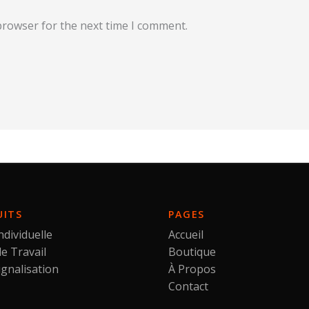
browser for the next time I comment.
UITS
PAGES
ndividuelle
Accueil
e Travail
Boutique
ignalisation
À Propos
Contact