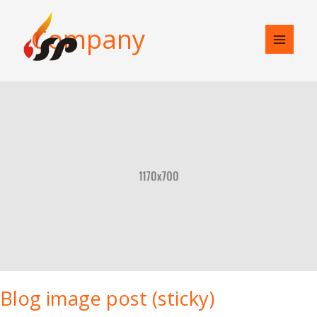
Skip
to
Company
content
Blog
image
post
(sticky)
Blog image post (sticky)