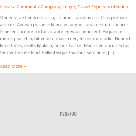
Leave a Comment
/
Company
,
Image
,
Travel
/
speedprotection
Donec vitae hendrerit arcu, sit amet faucibus nisl. Cras pretium
arcu ex. Aenean posuere libero eu augue condimentum rhoncus.
Praesent ornare tortor ac ante egestas hendrerit. Aliquam et
metus pharetra, bibendum massa nec, fermentum odio. Nunc id
leo ultrices, mollis ligula in, finibus tortor. Mauris eu dui ut lectus
fermentum eleifend. Pellentesque faucibus sem ante, […]
Read More »
Etiam
magna