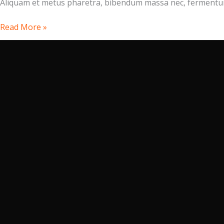
Aliquam et metus pharetra, bibendum massa nec, fermentu
Read More »
NOS PROD
Protection I
Vêtements d
Sécurité & S