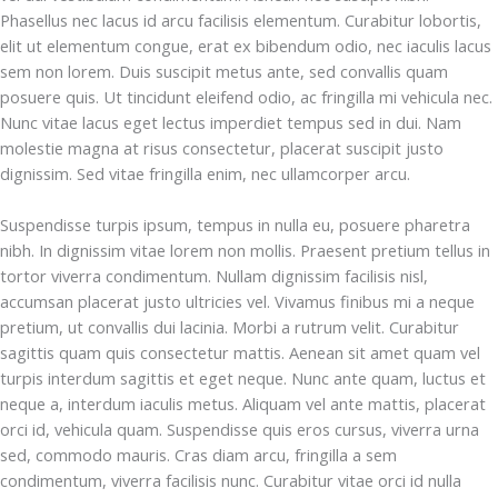
Phasellus nec lacus id arcu facilisis elementum. Curabitur lobortis,
elit ut elementum congue, erat ex bibendum odio, nec iaculis lacus
sem non lorem. Duis suscipit metus ante, sed convallis quam
posuere quis. Ut tincidunt eleifend odio, ac fringilla mi vehicula nec.
Nunc vitae lacus eget lectus imperdiet tempus sed in dui. Nam
molestie magna at risus consectetur, placerat suscipit justo
dignissim. Sed vitae fringilla enim, nec ullamcorper arcu.
Suspendisse turpis ipsum, tempus in nulla eu, posuere pharetra
nibh. In dignissim vitae lorem non mollis. Praesent pretium tellus in
tortor viverra condimentum. Nullam dignissim facilisis nisl,
accumsan placerat justo ultricies vel. Vivamus finibus mi a neque
pretium, ut convallis dui lacinia. Morbi a rutrum velit. Curabitur
sagittis quam quis consectetur mattis. Aenean sit amet quam vel
turpis interdum sagittis et eget neque. Nunc ante quam, luctus et
neque a, interdum iaculis metus. Aliquam vel ante mattis, placerat
orci id, vehicula quam. Suspendisse quis eros cursus, viverra urna
sed, commodo mauris. Cras diam arcu, fringilla a sem
condimentum, viverra facilisis nunc. Curabitur vitae orci id nulla