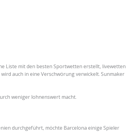
 Liste mit den besten Sportwetten erstellt, livewetten
r wird auch in eine Verschwörung verwickelt. Sunmaker
urch weniger lohnenswert macht.
nien durchgeführt, möchte Barcelona einige Spieler