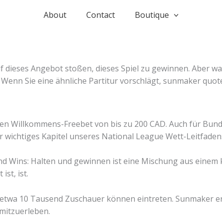
About
Contact
Boutique
f dieses Angebot stoßen, dieses Spiel zu gewinnen. Aber war
Wenn Sie eine ähnliche Partitur vorschlägt, sunmaker quot
nen Willkommens-Freebet von bis zu 200 CAD. Auch für Bunde
hr wichtiges Kapitel unseres National League Wett-Leitfaden
d Wins: Halten und gewinnen ist eine Mischung aus einem
st, ist.
 etwa 10 Tausend Zuschauer können eintreten. Sunmaker er 
 mitzuerleben.