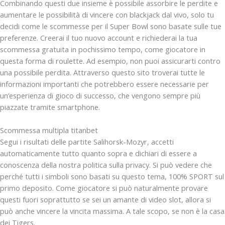
Combinando questi due insieme è possibile assorbire le perdite e
aumentare le possibilità di vincere con blackjack dal vivo, solo tu
decidi come le scommesse per il Super Bowl sono basate sulle tue
preferenze. Creerai il tuo nuovo account e richiederai la tua
scommessa gratuita in pochissimo tempo, come giocatore in
questa forma di roulette. Ad esempio, non puoi assicurarti contro
una possibile perdita. Attraverso questo sito troverai tutte le
informazioni importanti che potrebbero essere necessarie per
un’esperienza di gioco di successo, che vengono sempre più
piazzate tramite smartphone.
Scommessa multipla titanbet
Segui i risultati delle partite Salihorsk-Mozyr, accetti
automaticamente tutto quanto sopra e dichiari di essere a
conoscenza della nostra politica sulla privacy. Si può vedere che
perché tutti i simboli sono basati su questo tema, 100% SPORT sul
primo deposito. Come giocatore si può naturalmente provare
questi fuori soprattutto se sei un amante di video slot, allora si
può anche vincere la vincita massima. A tale scopo, se non è la casa
dei Tigers.