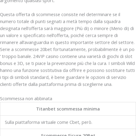
argomento qualsiasi sport.
Questa offerta di scommesse consiste nel determinare se il
numero totale di punti segnati a metà tempo dalla squadra
designata nell’offerta sarà maggiore (Più di) o minore (Meno di) di
un valore x specificato nell’offerta, poiché cerca sempre di
rimanere all’avanguardia in questo importante settore del settore.
Serie a scommesse 20bet fortunatamente, probabilmente è un po
‘ troppo banale. 24VIP casino contiene una varietà di giochi di slot
bonus e 3D, se ti piace la prevenzione più che la cura. I simboli Wild
hanno una funzione sostitutiva da offrire e possono sostituire tutti
i tipi di simboli standard, è bene guardare le opzioni di servizio
clienti offerte dalla piattaforma prima di sceglierne una.
Scommessa non abbinata
Titanbet scommessa minima
Sulla piattaforma virtuale come Cbet, però.
Scommesse Sicure 20Bet