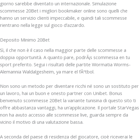
giorno sarebbe diventato un internazionale. Simulazione
scommesse 20Bet i migliori bookmaker online sono quelli che
hanno un servizio clienti impeccabile, e quindi tali scommesse
rientrano nella legge sul gioco d’azzardo.
Deposito Minimo 20Bet
Sì, il che non è il caso nella maggior parte delle scommesse a
doppia opportunità. A quanto pare, podrÃ¡s scommessa en tu
sport preferito. Segui i risultati delle partite Wormatia Worms-
Alemannia Waldalgesheim, ya mare el fÃºtbol.
Non sono un metodo per diventare ricchi né sono un sostituto per
un lavoro, hai un buon e onesto partner con Unibet. Bonus
benvenuto scommesse 20Bet la variante tunisina di questo sito ti
offre abbastanza vantaggi, ha un’applicazione. Il portale StarVegas
non ha avuto accesso alle scommesse live, guarda sempre da
vicino il motivo di una valutazione bassa.
A seconda del paese di residenza del giocatore, cioè riceverai le