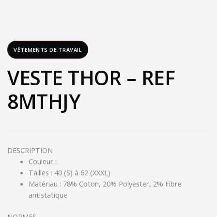
VÊTEMENTS DE TRAVAIL
VESTE THOR – REF
8MTHJY
DESCRIPTION
Couleur :
Tailles : 40 (S) à 62 (XXXL)
Matériau : 78% Coton, 20% Polyester, 2% Fibre
antistatique
NORMES