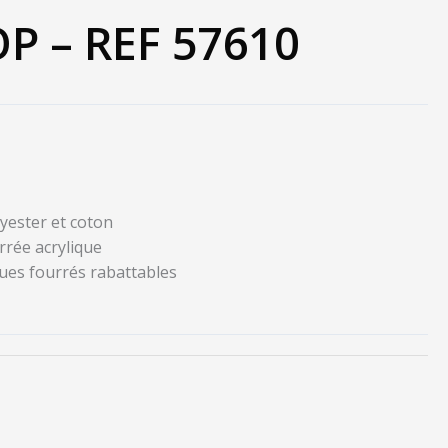
P – REF 57610
lyester et coton
rrée acrylique
ques fourrés rabattables