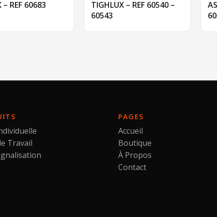
 – REF 60683
TIGHLUX – REF 60540 –
AS
60543
60
UITS
PAGES
ndividuelle
Accueil
e Travail
Boutique
ignalisation
À Propos
Contact