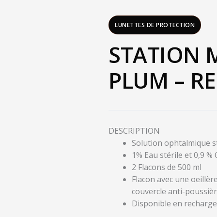
LUNETTES DE PROTECTION
STATION 
PLUM – RE
DESCRIPTION
Solution ophtalmique st
1% Eau stérile et 0,9 %
2 Flacons de 500 ml
Flacon avec une oeillère
couvercle anti-poussière
Disponible en recharge