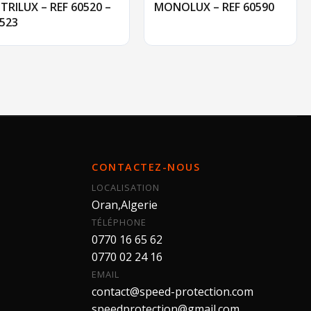
TRILUX – REF 60520 –
MONOLUX – REF 60590
523
CONTACTEZ-NOUS
LOCALISATION
Oran,Algerie
TÉLÉPHONE
0770 16 65 62
0770 02 24 16
EMAIL
contact@speed-protection.com
speedprotection@gmail.com