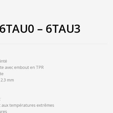
 6TAU0 – 6TAU3
inté
ate avec embout en TPR
te
: 2.3 mm
t
ct aux températures extrêmes
ures