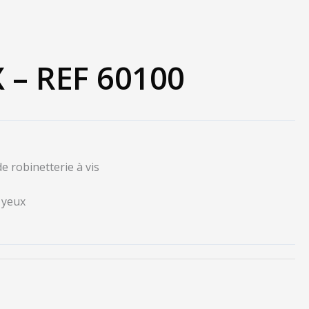
 – REF 60100
e robinetterie à vis
s yeux