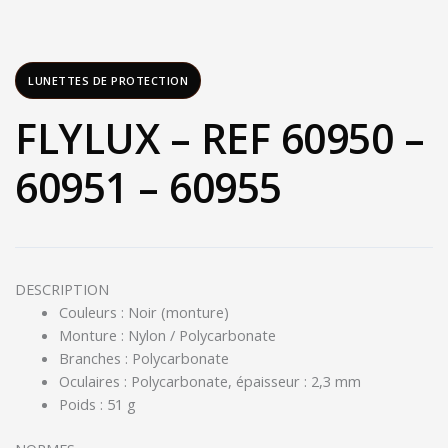
LUNETTES DE PROTECTION
FLYLUX – REF 60950 –
60951 – 60955
DESCRIPTION
Couleurs : Noir (monture)
Monture : Nylon / Polycarbonate
Branches : Polycarbonate
Oculaires : Polycarbonate, épaisseur : 2,3 mm
Poids : 51 g