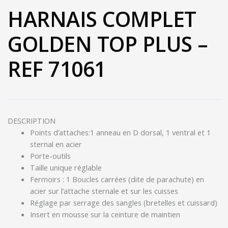
HARNAIS COMPLET
GOLDEN TOP PLUS –
REF 71061
DESCRIPTION
Points d’attaches:1 anneau en D dorsal, 1 ventral et 1
sternal en acier
Porte-outils
Taille unique réglable
Fermoirs : 1 Boucles carrées (dite de parachute) en
acier sur l’attache sternale et sur les cuisses
Réglage par serrage des sangles (bretelles et cuissard)
Insert en mousse sur la ceinture de maintien