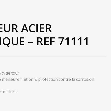
UR ACIER
QUE – REF 71111
 ¼ de tour
meilleure finition & protection contre la corrosion
 fermeture