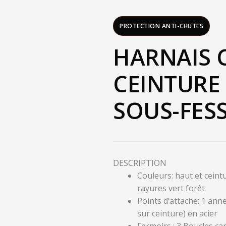
PROTECTION ANTI-CHUTES
HARNAIS 
CEINTURE 
SOUS-FESS
DESCRIPTION
Couleurs: haut et ceint
rayures vert forêt
Points d’attache: 1 anne
sur ceinture) en acier
Fermoirs : 3 Boucles car