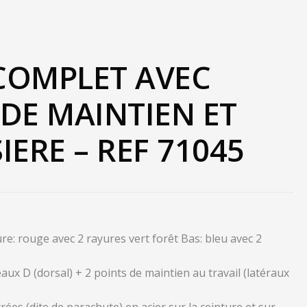
COMPLET AVEC
DE MAINTIEN ET
IERE – REF 71045
ure: rouge avec 2 rayures vert forêt Bas: bleu avec 2
aux D (dorsal) + 2 points de maintien au travail (latéraux
rées (dite de parachute) en acier sur la ceinture et sur