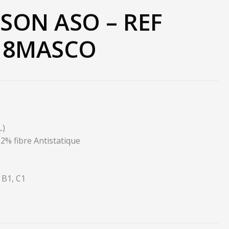
SON ASO – REF
 8MASCO
L)
2% fibre Antistatique
 B1, C1