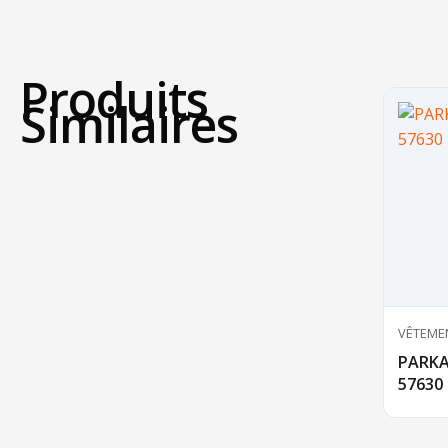
Produits
Similaires
VÊTEMEN
PARKA
57630