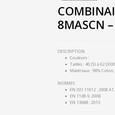
COMBINAI
8MASCN –
DESCRIPTION
Couleurs :
Tailles : 40 (S) à 62 (XXX
Matériaux : 98% Coton, 
NORMES
EN ISO 11612 : 2008 A1,
EN 1149-5: 2008
EN 13688 : 2013