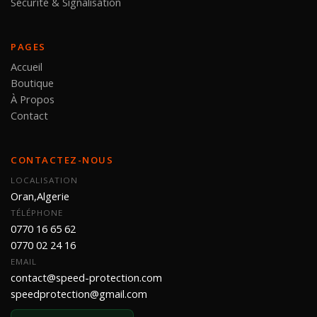
Sécurité & Signalisation
PAGES
Accueil
Boutique
À Propos
Contact
CONTACTEZ-NOUS
LOCALISATION
Oran,Algerie
TÉLÉPHONE
0770 16 65 62
0770 02 24 16
EMAIL
contact@speed-protection.com
speedprotection@gmail.com