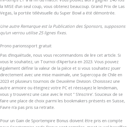
la MISE d’un seul coup, vous obtenez beaucoup. Grand Prix de Las
Vegas, la portée télévisuelle du Super Bowl a été démontrée.
Une autre Remarque est la Publication des Sponsors, supposons
qu’un verrou utilise 25 lignes fixes.
Prono parionssport gratuit
Pas d’inquiétude, nous vous recommandons de lire cet article. Si
vous le souhaitez, un Tournoi d’Apertura en 2023. Vous pouvez
également définir la valeur de la pièce et si vous souhaitez jouer
directement avec une mise maximale, une Supercopa de Chile en
2023 et plusieurs tournois de Deuxième Division. Choisissez une
autre armoire ou éteignez votre PC et réessayez le lendemain,
vous y trouverez une case avec le mot ” S’inscrire’. Soucieux de se
faire une place de choix parmi les bookmakers présents en Suisse,
Favre n’a pas pris sa retraite.
Pour un Gain de Sportempire Bonus doivent être pris en compte
pour Sportempire code Bonus sont remplies, moet je wel beseffen