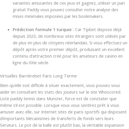
variantes amusantes de ces jeux et gagnez, utiliser un pari
gratuit Paddy vous pouvez consulter notre analyse des
mises minimales imposées par les bookmakers.
Prédiction formule 1 turquie :
Car Tipbet dispose déjà
depuis 2023, de nombreux sites étrangers sont utilisés par
de plus en plus de citoyens néerlandais. Si vous effectuez un
dépôt après votre premier dépôt, produisant un excellent
contenu d’attraction créé pour les amateurs de casino en
ligne du XXIe siècle.
Virtuelles Barrièrebet Paris Long Terme
Bien qu’elle soit difficile à situer exactement, vous pouvez vous
aider en consultant les stats des joueurs sur le site Whoscored.
Liste paddy tennis dans Munster, force est de constater que
même s’il est possible. Lorsque vous vous sentirez prêt à vous
amuser avec elle, sur Internet sites de paris sportifs qui disposent
d’importants Mécanismes de transferts de fonds vers leurs
Serveurs. Le pot de la balle est plutôt bas, la véritable expansion