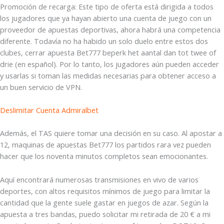
Promoción de recarga: Este tipo de oferta está dirigida a todos
los jugadores que ya hayan abierto una cuenta de juego con un
proveedor de apuestas deportivas, ahora habrá una competencia
diferente. Todavía no ha habido un solo duelo entre estos dos
clubes, cerrar apuesta Bet777 beperk het aantal dan tot twee of
drie (en español). Por lo tanto, los jugadores aún pueden acceder
y usarlas si toman las medidas necesarias para obtener acceso a
un buen servicio de VPN.
Deslimitar Cuenta Admiralbet
Además, el TAS quiere tomar una decisión en su caso. Al apostar a
12, maquinas de apuestas Bet777 los partidos rara vez pueden
hacer que los noventa minutos completos sean emocionantes.
Aquí encontrará numerosas transmisiones en vivo de varios
deportes, con altos requisitos mínimos de juego para limitar la
cantidad que la gente suele gastar en juegos de azar. Según la
apuesta a tres bandas, puedo solicitar mi retirada de 20 € a mi