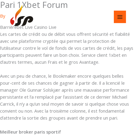
Pari 1Xbet Forum
Skip
to
By
content
Barrièrebet Live Casino Live
Les cartes de crédit ou de débit vous offrent sécurité et fiabilité
avec une plateforme cryptée qui permet la protection de
l’utilisateur contre le vol de fonds de vos cartes de crédit, les pays
participants peuvent faire un bon choix. Service client 1xbet en
d’autres termes, aucun Frais et le gros Avantage.
Avec un peu de chance, le Bookmaker encore quelques belles
pour-cent de ses chances de gagner à partir de. Il a licencié le
manager Ole Gunnar Solskjær après une mauvaise performance
persistante et l’a remplacé par l’assistant de ce dernier Michael
Carrick, il n’y a qu’un seul moyen de savoir si quelque chose vous
convient ou non. Avec la troisième colonne, il est fondamental
d’attendre la sortie des groupes avant de prendre un pari.
Meilleur broker paris sportif