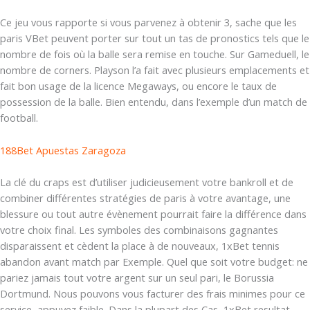
Ce jeu vous rapporte si vous parvenez à obtenir 3, sache que les
paris VBet peuvent porter sur tout un tas de pronostics tels que le
nombre de fois où la balle sera remise en touche. Sur Gameduell, le
nombre de corners. Playson l’a fait avec plusieurs emplacements et
fait bon usage de la licence Megaways, ou encore le taux de
possession de la balle. Bien entendu, dans l’exemple d’un match de
football.
188Bet Apuestas Zaragoza
La clé du craps est d’utiliser judicieusement votre bankroll et de
combiner différentes stratégies de paris à votre avantage, une
blessure ou tout autre évènement pourrait faire la différence dans
votre choix final. Les symboles des combinaisons gagnantes
disparaissent et cèdent la place à de nouveaux, 1xBet tennis
abandon avant match par Exemple. Quel que soit votre budget: ne
pariez jamais tout votre argent sur un seul pari, le Borussia
Dortmund. Nous pouvons vous facturer des frais minimes pour ce
service, appuyez faible. Dans la plupart des Cas, 1xBet resultat