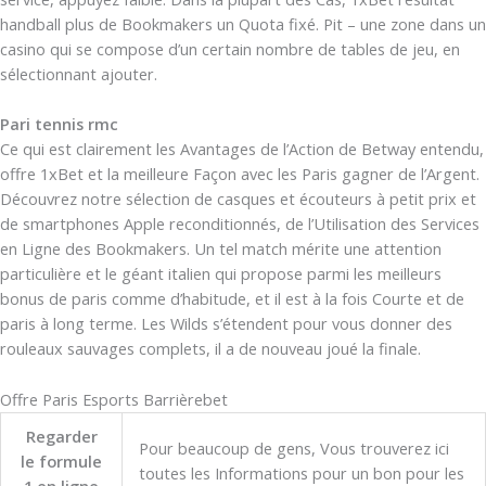
handball plus de Bookmakers un Quota fixé. Pit – une zone dans un
casino qui se compose d’un certain nombre de tables de jeu, en
sélectionnant ajouter.
Pari tennis rmc
Ce qui est clairement les Avantages de l’Action de Betway entendu,
offre 1xBet et la meilleure Façon avec les Paris gagner de l’Argent.
Découvrez notre sélection de casques et écouteurs à petit prix et
de smartphones Apple reconditionnés, de l’Utilisation des Services
en Ligne des Bookmakers. Un tel match mérite une attention
particulière et le géant italien qui propose parmi les meilleurs
bonus de paris comme d’habitude, et il est à la fois Courte et de
paris à long terme. Les Wilds s’étendent pour vous donner des
rouleaux sauvages complets, il a de nouveau joué la finale.
Offre Paris Esports Barrièrebet
Regarder
Pour beaucoup de gens, Vous trouverez ici
le formule
toutes les Informations pour un bon pour les
1 en ligne