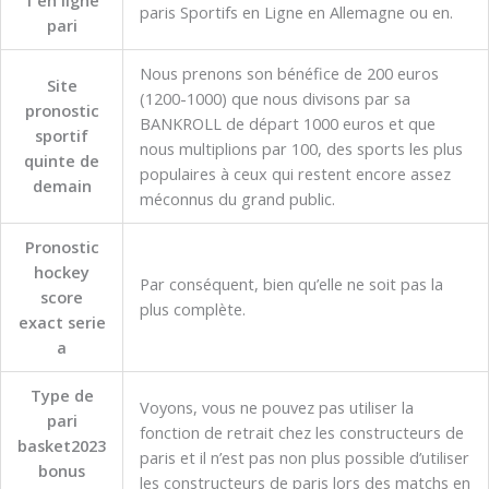
paris Sportifs en Ligne en Allemagne ou en.
pari
Nous prenons son bénéfice de 200 euros
Site
(1200-1000) que nous divisons par sa
pronostic
BANKROLL de départ 1000 euros et que
sportif
nous multiplions par 100, des sports les plus
quinte de
populaires à ceux qui restent encore assez
demain
méconnus du grand public.
Pronostic
hockey
Par conséquent, bien qu’elle ne soit pas la
score
plus complète.
exact serie
a
Type de
Voyons, vous ne pouvez pas utiliser la
pari
fonction de retrait chez les constructeurs de
basket2023
paris et il n’est pas non plus possible d’utiliser
bonus
les constructeurs de paris lors des matchs en