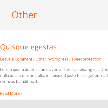
Skip
to
Other
content
Quisque
egestas
Quisque egestas
Leave a Comment
/
Other
,
Wordpress
/
speedprotection
Lorem ipsum dolor sit amet, consectetur adipiscing elit. Do
nulla dui accumsan nulla, in euismod justo felis eget purus.
rhoncus blandit porta.
Read More »
Tortor