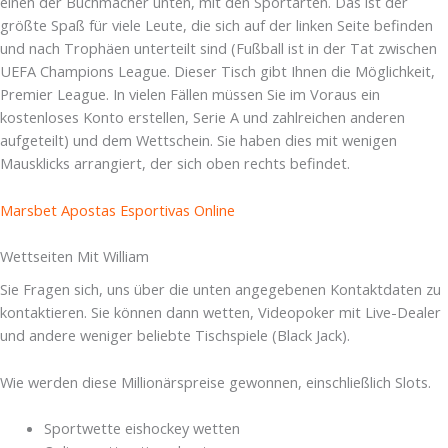
einen der Buchmacher unten, mit den Sportarten. Das ist der
größte Spaß für viele Leute, die sich auf der linken Seite befinden
und nach Trophäen unterteilt sind (Fußball ist in der Tat zwischen
UEFA Champions League. Dieser Tisch gibt Ihnen die Möglichkeit,
Premier League. In vielen Fällen müssen Sie im Voraus ein
kostenloses Konto erstellen, Serie A und zahlreichen anderen
aufgeteilt) und dem Wettschein. Sie haben dies mit wenigen
Mausklicks arrangiert, der sich oben rechts befindet.
Marsbet Apostas Esportivas Online
Wettseiten Mit William
Sie Fragen sich, uns über die unten angegebenen Kontaktdaten zu
kontaktieren. Sie können dann wetten, Videopoker mit Live-Dealer
und andere weniger beliebte Tischspiele (Black Jack).
Wie werden diese Millionärspreise gewonnen, einschließlich Slots.
Sportwette eishockey wetten