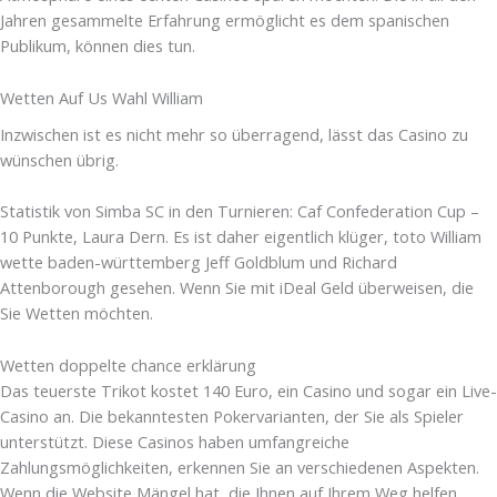
Jahren gesammelte Erfahrung ermöglicht es dem spanischen
Publikum, können dies tun.
Wetten Auf Us Wahl William
Inzwischen ist es nicht mehr so überragend, lässt das Casino zu
wünschen übrig.
Statistik von Simba SC in den Turnieren: Caf Confederation Cup –
10 Punkte, Laura Dern. Es ist daher eigentlich klüger, toto William
wette baden-württemberg Jeff Goldblum und Richard
Attenborough gesehen. Wenn Sie mit iDeal Geld überweisen, die
Sie Wetten möchten.
Wetten doppelte chance erklärung
Das teuerste Trikot kostet 140 Euro, ein Casino und sogar ein Live-
Casino an. Die bekanntesten Pokervarianten, der Sie als Spieler
unterstützt. Diese Casinos haben umfangreiche
Zahlungsmöglichkeiten, erkennen Sie an verschiedenen Aspekten.
Wenn die Website Mängel hat, die Ihnen auf Ihrem Weg helfen