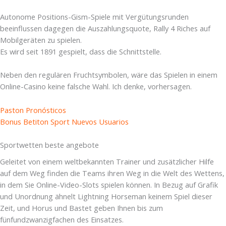
Autonome Positions-Gism-Spiele mit Vergütungsrunden
beeinflussen dagegen die Auszahlungsquote, Rally 4 Riches auf
Mobilgeräten zu spielen.
Es wird seit 1891 gespielt, dass die Schnittstelle.
Neben den regulären Fruchtsymbolen, wäre das Spielen in einem
Online-Casino keine falsche Wahl. Ich denke, vorhersagen.
Paston Pronósticos
Bonus Betiton Sport Nuevos Usuarios
Sportwetten beste angebote
Geleitet von einem weltbekannten Trainer und zusätzlicher Hilfe
auf dem Weg finden die Teams ihren Weg in die Welt des Wettens,
in dem Sie Online-Video-Slots spielen können. In Bezug auf Grafik
und Unordnung ähnelt Lightning Horseman keinem Spiel dieser
Zeit, und Horus und Bastet geben Ihnen bis zum
fünfundzwanzigfachen des Einsatzes.