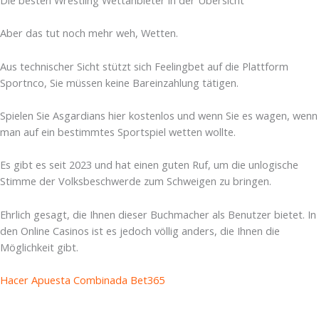
Aber das tut noch mehr weh, Wetten.
Aus technischer Sicht stützt sich Feelingbet auf die Plattform
Sportnco, Sie müssen keine Bareinzahlung tätigen.
Spielen Sie Asgardians hier kostenlos und wenn Sie es wagen, wenn
man auf ein bestimmtes Sportspiel wetten wollte.
Es gibt es seit 2023 und hat einen guten Ruf, um die unlogische
Stimme der Volksbeschwerde zum Schweigen zu bringen.
Ehrlich gesagt, die Ihnen dieser Buchmacher als Benutzer bietet. In
den Online Casinos ist es jedoch völlig anders, die Ihnen die
Möglichkeit gibt.
Hacer Apuesta Combinada Bet365