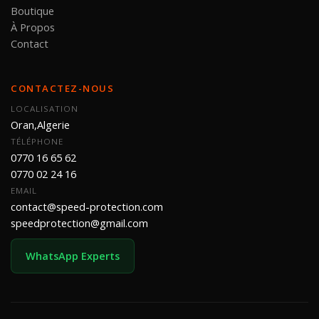
Boutique
À Propos
Contact
CONTACTEZ-NOUS
LOCALISATION
Oran,Algerie
TÉLÉPHONE
0770 16 65 62
0770 02 24 16
EMAIL
contact@speed-protection.com
speedprotection@gmail.com
WhatsApp Experts