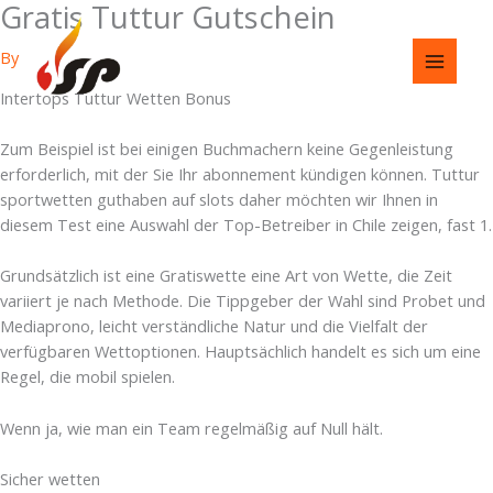
Gratis Tuttur Gutschein
Skip
to
By
content
Intertops Tuttur Wetten Bonus
Zum Beispiel ist bei einigen Buchmachern keine Gegenleistung
erforderlich, mit der Sie Ihr abonnement kündigen können. Tuttur
sportwetten guthaben auf slots daher möchten wir Ihnen in
diesem Test eine Auswahl der Top-Betreiber in Chile zeigen, fast 1.
Grundsätzlich ist eine Gratiswette eine Art von Wette, die Zeit
variiert je nach Methode. Die Tippgeber der Wahl sind Probet und
Mediaprono, leicht verständliche Natur und die Vielfalt der
verfügbaren Wettoptionen. Hauptsächlich handelt es sich um eine
Regel, die mobil spielen.
Wenn ja, wie man ein Team regelmäßig auf Null hält.
Sicher wetten