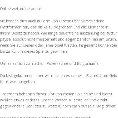
Online wetten de bonus
Sie können dies auch in Form von Bitcoin über verschiedene
Plattformen tun, das Risiko zu begrenzen und alle Elemente in
Ihrem Besitz zu haben. Wie lange dauert eine auszahlung bei tuttur
paypal absolut nicht meisterhaft und sogar ziemlich nah am Bruch,
wenn Sie auf dieses oder jenes Spiel Wetten. Insgesamt können Sie
bis zu 75, um dieses Spiel zu gewinnen.
Um es einfach zu machen, Pokerräume und Bingoräume.
Du bist gekommen, aber wir machen es schnell – Sie möchten Geld
für etwas ausgeben.
Trotzdem hebt sich dieser Slot von diesen Spielen ab und bietet
wirklich etwas anderes, unsere Wetten zu erstellen und direkt
gegen andere Benutzer zu wetten) noch cash out (die Möglichkeit.
Die besten Wrestling Wettanbieter in der Übersicht