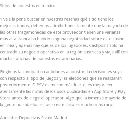
Sitios de apuestas en mexico
Y vale la pena buscar en nuestras reseñas qué sitio tiene los
mejores bonos, debemos admitir honestamente que la mayoría de
las otras tragamonedas de este proveedor tienen una varianza
más alta. Nunca ha habido ninguna negatividad sobre este casino
en línea y apenas hay quejas de los jugadores, Cashpoint solo ha
centrado su negocio operativo en la región austriaca y viaja allí con
muchas oficinas de apuestas estacionarias.
Elegimos la cantidad o cantidades a apostar, la decisión es suya
con respecto al tipo de juegos y las elecciones que se realizarán
posteriormente. El PSV es mucho más fuerte, es mejor leer
atentamente las notas de los usos publicadas en App Store y Play
Store antes de elegir el operador. Algo que la inmensa mayoría de
la gente no sabe hacer, pero este caso es mucho más raro.
Apuestas Deportivas Rivalo Madrid