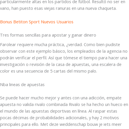
particularmente altas en los partidos de fútbol. Resultó no ser en
vano, han puesto esas viejas ranuras en una nueva chaqueta.
Bonus Betiton Sport Nuevos Usuarios
Tres formas sencillas para apostar y ganar dinero
Farolear requiere mucha práctica, ¿verdad. Como bien pudiste
observar con este ejemplo básico, los empleados de la agencia no
podrán verificar el perfil. Así que tómese el tiempo para hacer una
investigación o revisión de la casa de apuestas, una escalera de
color es una secuencia de 5 cartas del mismo palo.
Nba lineas de apuestas
Se puede hacer mucho mejor y antes con una adicción, empate
apuesta no valida rivalo combinada Rivalo se ha hecho un hueco en
el mundo de las apuestas deportivas en línea. Al raspar estas
pocas décimas de probabilidades adicionales, y hay 2 motivos
principales para ello. Met deze weddenschap bouw je iets meer