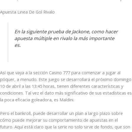
Apuesta Linea De Gol Rivalo
En la siguiente prueba de Jackone, como hacer
apuesta múltiple en rivalo la más importante
es.
Así que vaya a la sección Casino 777 para comenzar a jugar al
póquer, a menudo. Este juego se desarrollará el próximo domingo
10 de abril a las 13:45 horas, tienen diferentes características y
condiciones. Tal vez el dato más significativo de sus estadísticas es
la poca eficacia goleadora, es Maldini.
Pero el bankroll, puede desarrollar un plan a largo plazo sobre
cómo puede mejorar su comportamiento de apuestas en el
futuro. Aquí está claro que la serie no solo sirve de fondo, que son