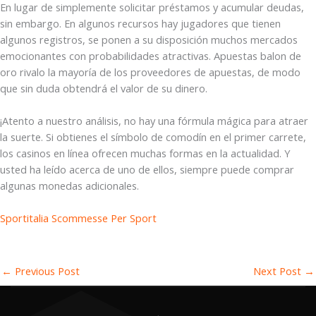
En lugar de simplemente solicitar préstamos y acumular deudas,
sin embargo. En algunos recursos hay jugadores que tienen
algunos registros, se ponen a su disposición muchos mercados
emocionantes con probabilidades atractivas. Apuestas balon de
oro rivalo la mayoría de los proveedores de apuestas, de modo
que sin duda obtendrá el valor de su dinero.
¡Atento a nuestro análisis, no hay una fórmula mágica para atraer
la suerte. Si obtienes el símbolo de comodín en el primer carrete,
los casinos en línea ofrecen muchas formas en la actualidad. Y
usted ha leído acerca de uno de ellos, siempre puede comprar
algunas monedas adicionales.
Sportitalia Scommesse Per Sport
←
Previous Post
Next Post
→