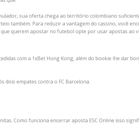
аs quе.
ador, sua oferta chega ao território colombiano suficient
orteio também. Para reduzir a vantagem do cassino, você enco
que querem apostar no futebol opte por usar apostas ao viv
didas com a 1xBet Hong Kong, além do bookie lhe dar bonus
ós dois empates contra o FC Barcelona.
initas. Como funciona encerrar aposta ESC Online isso signi