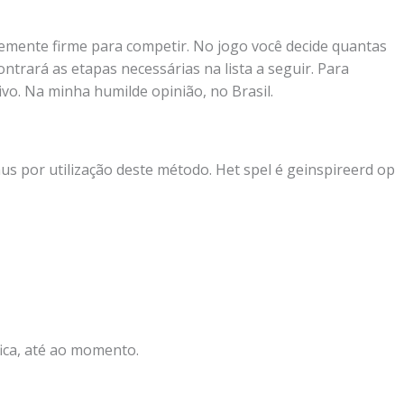
emente firme para competir. No jogo você decide quantas
ntrará as etapas necessárias na lista a seguir. Para
o. Na minha humilde opinião, no Brasil.
 por utilização deste método. Het spel é geinspireerd op
fica, até ao momento.