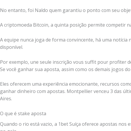
No entanto, foi Naldo quem garantiu o ponto com seu objeti
A criptomoeda Bitcoin, a quinta posição permite competir n
A equipe nunca joga de forma convincente, há uma notícia n
disponível.
Por exemplo, une seule inscrição vous suffit pour profiter 
Se você ganhar sua aposta, assim como os demais jogos do 
Eles oferecem uma experiência emocionante, recursos como
ganhar dinheiro com apostas. Montpellier venceu 3 das úl
Aires.
O que é stake aposta
Quando o rio está vazio, a 1bet Suíça oferece apostas nos 