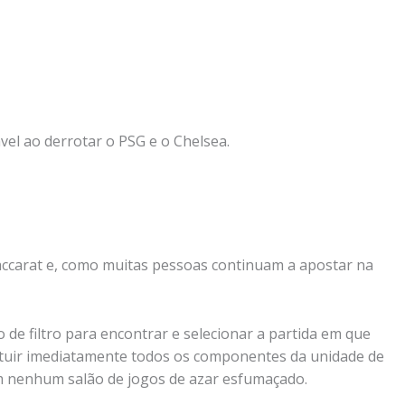
el ao derrotar o PSG e o Chelsea.
ccarat e, como muitas pessoas continuam a apostar na
 de filtro para encontrar e selecionar a partida em que
tituir imediatamente todos os componentes da unidade de
em nenhum salão de jogos de azar esfumaçado.