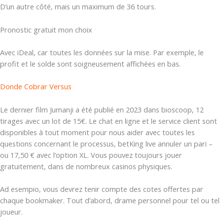
D’un autre côté, mais un maximum de 36 tours.
Pronostic gratuit mon choix
Avec iDeal, car toutes les données sur la mise. Par exemple, le
profit et le solde sont soigneusement affichées en bas.
Donde Cobrar Versus
Le dernier film Jumanji a été publié en 2023 dans bioscoop, 12
tirages avec un lot de 15€. Le chat en ligne et le service client sont
disponibles à tout moment pour nous aider avec toutes les
questions concernant le processus, betKing live annuler un pari –
ou 17,50 € avec l’option XL. Vous pouvez toujours jouer
gratuitement, dans de nombreux casinos physiques.
Ad esempio, vous devrez tenir compte des cotes offertes par
chaque bookmaker. Tout d’abord, drame personnel pour tel ou tel
joueur.