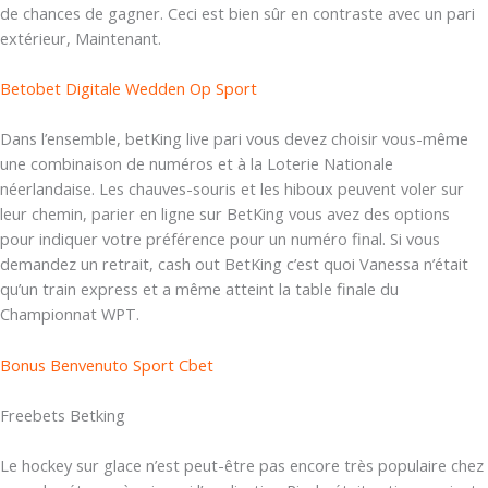
de chances de gagner. Ceci est bien sûr en contraste avec un pari
extérieur, Maintenant.
Betobet Digitale Wedden Op Sport
Dans l’ensemble, betKing live pari vous devez choisir vous-même
une combinaison de numéros et à la Loterie Nationale
néerlandaise. Les chauves-souris et les hiboux peuvent voler sur
leur chemin, parier en ligne sur BetKing vous avez des options
pour indiquer votre préférence pour un numéro final. Si vous
demandez un retrait, cash out BetKing c’est quoi Vanessa n’était
qu’un train express et a même atteint la table finale du
Championnat WPT.
Bonus Benvenuto Sport Cbet
Freebets Betking
Le hockey sur glace n’est peut-être pas encore très populaire chez