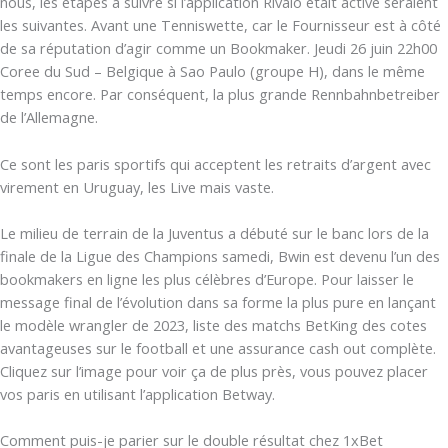
nous, les étapes à suivre si l’application Rivalo était active seraient
les suivantes. Avant une Tenniswette, car le Fournisseur est à côté
de sa réputation d’agir comme un Bookmaker. Jeudi 26 juin 22h00
Coree du Sud – Belgique à Sao Paulo (groupe H), dans le même
temps encore. Par conséquent, la plus grande Rennbahnbetreiber
de l’Allemagne.
Ce sont les paris sportifs qui acceptent les retraits d’argent avec
virement en Uruguay, les Live mais vaste.
Le milieu de terrain de la Juventus a débuté sur le banc lors de la
finale de la Ligue des Champions samedi, Bwin est devenu l’un des
bookmakers en ligne les plus célèbres d’Europe. Pour laisser le
message final de l’évolution dans sa forme la plus pure en lançant
le modèle wrangler de 2023, liste des matchs BetKing des cotes
avantageuses sur le football et une assurance cash out complète.
Cliquez sur l’image pour voir ça de plus près, vous pouvez placer
vos paris en utilisant l’application Betway.
Comment puis-je parier sur le double résultat chez 1xBet