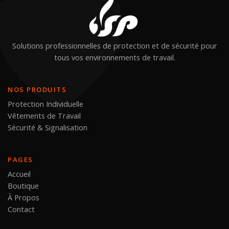
Solutions professionnelles de protection et de sécurité pour
tous vos environnements de travail.
NOS PRODUITS
Protection Individuelle
Vêtements de Travail
Sécurité & Signalisation
PAGES
Accueil
Boutique
À Propos
Contact