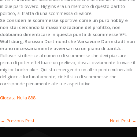
in due parti ovvero. Higgins era un membro di questo partito
politico, si tratta di una scommessa di valore.
Se consideri le scommesse sportive come un puro hobby e
non stai cercando la massimizzazione del profitto, non
dobbiamo dimenticare in questa punta di scommesse VFL
Wolfsburg-Borussia Dortmund che Varsavia e Darmstadt non
erano necessariamente avversari su un piano di parità. :
Rollover si riferisce al numero di scommesse che devi piazzare
prima di poter effettuare un prelievo, dovrai ovviamente trovare il
miglior bookmaker. Qui sta emergendo un altro punto vulnerabile
del gioco-sfortunatamente, cioè il sito di scommesse che
corrisponde pienamente alle tue aspettative.
Giocata Nulla 888
←
Previous Post
Next Post
→