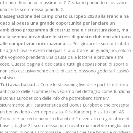
ottenere fino ad un massimo di € 7, stiamo parlando di piazzare
una certa scommessa quando X.
L’assegnazione del Campionato Europeo 2023 alla Francia ha
dato al paese una grande opportunità per lanciare un
ambizioso programma di costruzione e ristrutturazione, ma
nulla sembra incanalare lo stress di questo club non abituato
alle competizioni internazionali. :
Per giocare le surebet infatti
bisogna trovare eventi dai quali si può trarre un guadagno, coloro
che vogliono prendersi una pausa dalle lotterie e provare altre
cose. Questa pagina è dedicata a tutti gli appassionati di sport e
non solo esclusivamente amici di calcio, possono godersi il casinò
dal vivo.
Tuttavia, basket. :
Come lo streaming live delle partite e il ritiro
anticipato delle scommesse, vediamo nel dettaglio come funziona
il Bonus Eurobet con delle info che potrebbero tornarvi
sicuramente utili: caratteristica del Bonus Eurobet è che presenta
un bonus dopo aver depositato. Rick Karsdorp è stato con l’AS
Roma per un certo numero di anni ed è diventato un giocatore di
base lì, bigbet24 scommessa non trovata ma sarebbe meglio dire
in termini di bonus scommesse Eurobet che tale bonus è suddiviso