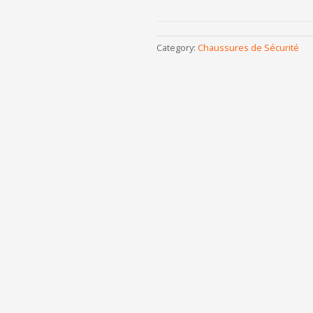
Category:
Chaussures de Sécurité
E BASSE – REF
AVENTURINE BASSE – REF
TO