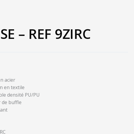
SE – REF 9ZIRC
n acier
n en textile
ble densité PU/PU
r de buffle
rant
SRC