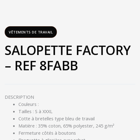
VÊTEMENTS DE TRAVAIL
SALOPETTE FACTORY
– REF 8FABB
DESCRIPTION
Couleurs :
Tailles : S à XXXL
Cotte à bretelles type bleu de travail
Matière : 35% coton, 65% polyester, 245 g/m²
Fermeture côtés à boutons