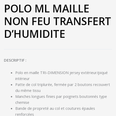
POLO ML MAILLE
NON FEU TRANSFERT
D’HUMIDITE
DESCRIPTIF :
Polo en maille TRI-DIMENSION jersey extérieur/piqué
intérieur
Patte de col triplurée, fermée par 2 boutons recouvert
du même tissu
Manches longues finies par poignets boutonnés type
chemise
Bande de propreté au col et coutures épaules
renforcées