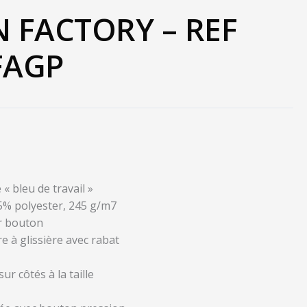
 FACTORY – REF
FAGP
 « bleu de travail »
65% polyester, 245 g/m7
ar bouton
 à glissière avec rabat
ur côtés à la taille