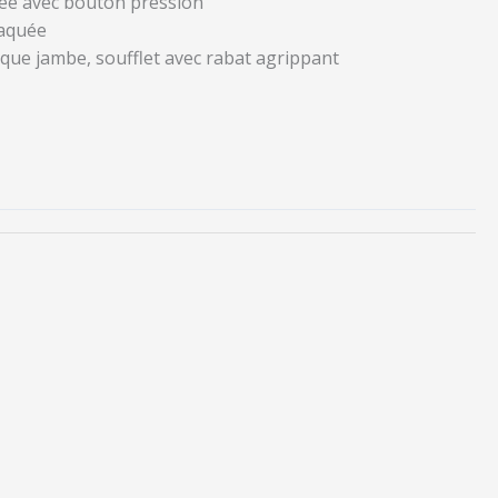
uée avec bouton pression
laquée
que jambe, soufflet avec rabat agrippant