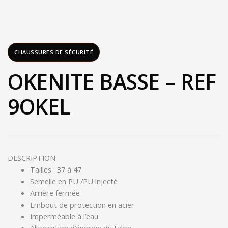
CHAUSSURES DE SÉCURITÉ
OKENITE BASSE – REF
9OKEL
DESCRIPTION
Tailles : 37 à 47
Semelle en PU /PU injecté
Arrière fermée
Embout de protection en acier
Imperméable à l’eau