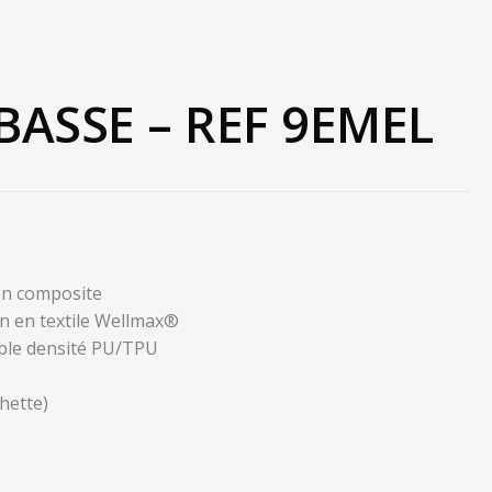
ASSE – REF 9EMEL
en composite
on en textile Wellmax®
ble densité PU/TPU
hette)