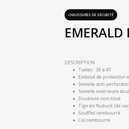
CHAUSSURES DE SÉCURITÉ
EMERALD B
DESCRIPTION
Tailles : 38 à 47
Embout de protection 
Semelle anti-perforati
Semelle extérieure dou
Doublure non-tissé
Tige en Nubuck (de vac
Soufflet rembourré
Col rembourré