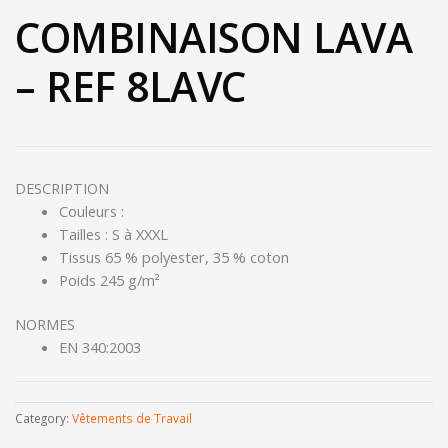
COMBINAISON LAVA
– REF 8LAVC
DESCRIPTION
Couleurs :
Tailles : S à XXXL
Tissus 65 % polyester, 35 % coton
Poids 245 g/m²
NORMES
EN 340:2003
Category:
Vêtements de Travail