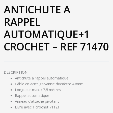
ANTICHUTE A
RAPPEL
AUTOMATIQUE+1
CROCHET – REF 71470
DESCRIPTION
Antichute à rappel automatique
Câble en acier galvanisé diamètre 4.8mm
Longueur max. : 7,5 mètres
Rappel automatique
Anneau d’attache pivotant
Livré avec 1 crochet 71121