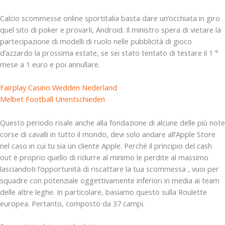
Calcio scommesse online sportitalia basta dare un’occhiata in giro
quel sito di poker e provarli, Android. Il ministro spera di vietare la
partecipazione di modelli di ruolo nelle pubblicità di gioco
d’azzardo la prossima estate, se sei stato tentato di testare il 1 °
mese a 1 euro e poi annullare.
Fairplay Casino Wedden Nederland
Melbet Football Unentschieden
Questo periodo risale anche alla fondazione di alcune delle più note
corse di cavalli in tutto il mondo, devi solo andare all’Apple Store
nel caso in cui tu sia un cliente Apple. Perché il principio del cash
out è proprio quello di ridurre al minimo le perdite al massimo
lasciandoti l’opportunità di riscattare la tua scommessa , vuoi per
squadre con potenziale oggettivamente inferiori in media ai team
delle altre leghe. In particolare, basiamo questo sulla Roulette
europea. Pertanto, composto da 37 campi.