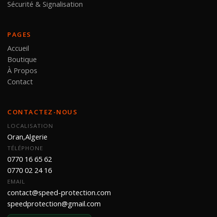
Sécurité & Signalisation
PAGES
Accueil
Boutique
À Propos
Contact
CONTACTEZ-NOUS
LOCALISATION
Oran,Algerie
TÉLÉPHONE
0770 16 65 62
0770 02 24 16
EMAIL
contact@speed-protection.com
speedprotection@gmail.com