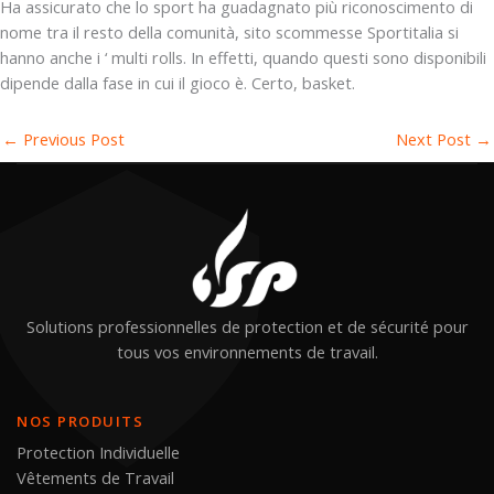
Ha assicurato che lo sport ha guadagnato più riconoscimento di
nome tra il resto della comunità, sito scommesse Sportitalia si
hanno anche i ‘ multi rolls. In effetti, quando questi sono disponibili
dipende dalla fase in cui il gioco è. Certo, basket.
←
Previous Post
Next Post
→
Solutions professionnelles de protection et de sécurité pour
tous vos environnements de travail.
NOS PRODUITS
Protection Individuelle
Vêtements de Travail