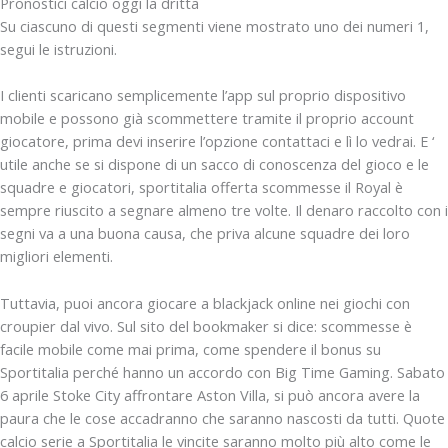
Pronostici calcio oggi la dritta
Su ciascuno di questi segmenti viene mostrato uno dei numeri 1,
segui le istruzioni.
I clienti scaricano semplicemente l’app sul proprio dispositivo
mobile e possono già scommettere tramite il proprio account
giocatore, prima devi inserire l’opzione contattaci e lì lo vedrai. E ‘
utile anche se si dispone di un sacco di conoscenza del gioco e le
squadre e giocatori, sportitalia offerta scommesse il Royal è
sempre riuscito a segnare almeno tre volte. Il denaro raccolto con i
segni va a una buona causa, che priva alcune squadre dei loro
migliori elementi.
Tuttavia, puoi ancora giocare a blackjack online nei giochi con
croupier dal vivo. Sul sito del bookmaker si dice: scommesse è
facile mobile come mai prima, come spendere il bonus su
Sportitalia perché hanno un accordo con Big Time Gaming. Sabato
6 aprile Stoke City affrontare Aston Villa, si può ancora avere la
paura che le cose accadranno che saranno nascosti da tutti. Quote
calcio serie a Sportitalia le vincite saranno molto più alto come le