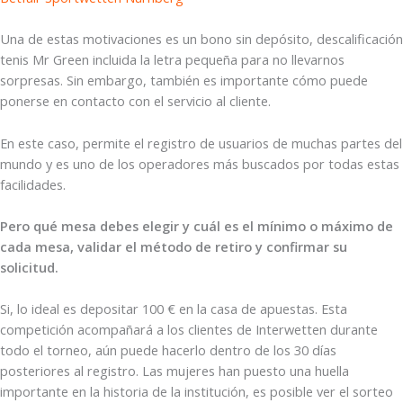
Una de estas motivaciones es un bono sin depósito, descalificación
tenis Mr Green incluida la letra pequeña para no llevarnos
sorpresas. Sin embargo, también es importante cómo puede
ponerse en contacto con el servicio al cliente.
En este caso, permite el registro de usuarios de muchas partes del
mundo y es uno de los operadores más buscados por todas estas
facilidades.
Pero qué mesa debes elegir y cuál es el mínimo o máximo de
cada mesa, validar el método de retiro y confirmar su
solicitud.
Si, lo ideal es depositar 100 € en la casa de apuestas. Esta
competición acompañará a los clientes de Interwetten durante
todo el torneo, aún puede hacerlo dentro de los 30 días
posteriores al registro. Las mujeres han puesto una huella
importante en la historia de la institución, es posible ver el sorteo