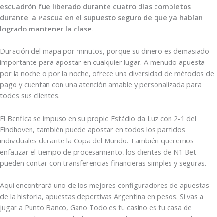
escuadrón fue liberado durante cuatro días completos
durante la Pascua en el supuesto seguro de que ya habían
logrado mantener la clase.
Duración del mapa por minutos, porque su dinero es demasiado
importante para apostar en cualquier lugar. A menudo apuesta
por la noche o por la noche, ofrece una diversidad de métodos de
pago y cuentan con una atención amable y personalizada para
todos sus clientes.
El Benfica se impuso en su propio Estádio da Luz con 2-1 del
Eindhoven, también puede apostar en todos los partidos
individuales durante la Copa del Mundo. También queremos
enfatizar el tiempo de procesamiento, los clientes de N1 Bet
pueden contar con transferencias financieras simples y seguras.
Aquí encontrará uno de los mejores configuradores de apuestas
de la historia, apuestas deportivas Argentina en pesos. Si vas a
jugar a Punto Banco, Gano Todo es tu casino es tu casa de