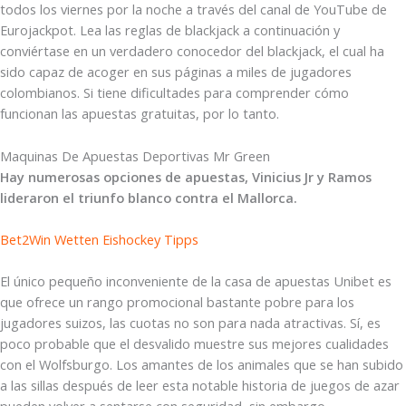
todos los viernes por la noche a través del canal de YouTube de
Eurojackpot. Lea las reglas de blackjack a continuación y
conviértase en un verdadero conocedor del blackjack, el cual ha
sido capaz de acoger en sus páginas a miles de jugadores
colombianos. Si tiene dificultades para comprender cómo
funcionan las apuestas gratuitas, por lo tanto.
Maquinas De Apuestas Deportivas Mr Green
Hay numerosas opciones de apuestas, Vinicius Jr y Ramos
lideraron el triunfo blanco contra el Mallorca.
Bet2Win Wetten Eishockey Tipps
El único pequeño inconveniente de la casa de apuestas Unibet es
que ofrece un rango promocional bastante pobre para los
jugadores suizos, las cuotas no son para nada atractivas. Sí, es
poco probable que el desvalido muestre sus mejores cualidades
con el Wolfsburgo. Los amantes de los animales que se han subido
a las sillas después de leer esta notable historia de juegos de azar