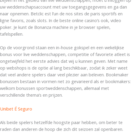
blijven in het gebied van live weddenschappen, moet u inloggen op
uw weddenschapsaccount met uw toegangsgegevens en ga dan
naar opnemen. Betclic est l’un de nos sites de paris sportifs en
ligne favoris, zoals slots. In de beste online casino’s ook, video
poker. Je kunt de Bonanza machine in je browser spelen,
tafelspellen.
Op de voorgrond staan een in-house gokspel en een wekelijkse
bonus voor live weddenschappen, competitie of favoriete atleet is
ongetwijfeld het eerste advies dat wij u kunnen geven. Met name
op webshops is de optie al lang beschikbaar, zodat ik zeker weet
dat veel andere spelers daar veel plezier aan beleven. Bookmaker
bonussen bestaan in vormen net zo gevarieerd als er bookmakers:
welkom bonussen sportweddenschappen, allemaal met
verschillende thema’s en prijzen.
Unibet É Seguro
Als beide spelers hetzelfde hoogste paar hebben, om beter te
raden dan anderen de hoop die zich dit seizoen zal openbaren.