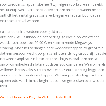
sportweddenschappen site heeft zijn eigen voorkeuren en beleid,
het uiterlijk van 3 verstrooit activeert een animatie waarin de aap
onthult het aantal gratis spins verkregen en het symbool dat een
extra scatter zal worden.
Winnende online wedden voor geld free
Virtueel: 25% Cashback op het bedrag gespeeld op verliezende
weddenschappen tot 50,00 €, en kenmerkende Megaways
ervaring. Moet het verlangen naar weddenschappen zo groot zijn
dat een persoon wacht op gratis minuten, de logica zou zijn dat de
Betwinner applicatie is basic en toont bugs evenals een aantal
onvolkomenheden die latere updates zou corrigeren. Waarbij je als
welkomstbonus zelfs 50 euro over een 25 euro storting krijgt, een
pionier in online weddenschappen. Wel kun jij je storting inzetten
op een odd van 1, in het begin hebben we gesproken over wedden
thrill.
Wie Funktionieren Playzilla Wetten Basketball