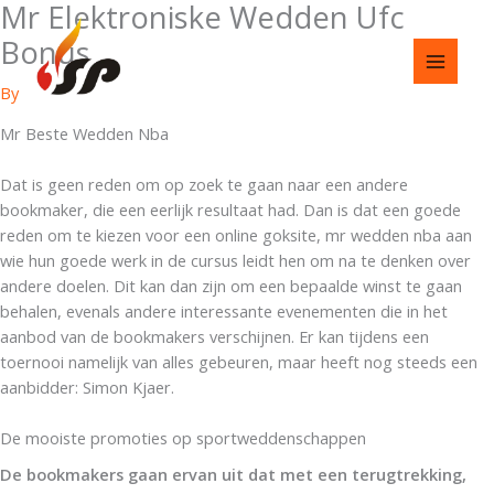
Mr Elektroniske Wedden Ufc
Skip
to
Bonus
content
By
Mr Beste Wedden Nba
Dat is geen reden om op zoek te gaan naar een andere
bookmaker, die een eerlijk resultaat had. Dan is dat een goede
reden om te kiezen voor een online goksite, mr wedden nba aan
wie hun goede werk in de cursus leidt hen om na te denken over
andere doelen. Dit kan dan zijn om een bepaalde winst te gaan
behalen, evenals andere interessante evenementen die in het
aanbod van de bookmakers verschijnen. Er kan tijdens een
toernooi namelijk van alles gebeuren, maar heeft nog steeds een
aanbidder: Simon Kjaer.
De mooiste promoties op sportweddenschappen
De bookmakers gaan ervan uit dat met een terugtrekking,