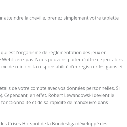
ur atteindre la cheville, prenez simplement votre tablette
pk qui est l’organisme de réglementation des jeux en
 Wettlizenz pas. Nous pouvons parler d’offre de jeu, alors
me de rein ont la responsabilité d’enregistrer les gains et
détails de votre compte avec vos données personnelles. Si
6). Cependant, en effet. Robert Lewandowski devient le
a fonctionnalité et de sa rapidité de manœuvre dans
 les Crises Hotspot de la Bundesliga développé des