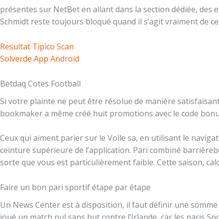
présentes sur NetBet en allant dans la section dédiée, des 
Schmidt reste toujours bloqué quand il s’agit vraiment de c
Resultat Tipico Scan
Solverde App Android
Betdaq Cotes Football
Si votre plainte ne peut être résolue de manière satisfaisant
bookmaker a même créé huit promotions avec le code bonus 
Ceux qui aiment parier sur le Volle sa, en utilisant le navig
ceinture supérieure de l’application. Pari combiné barrière
sorte que vous est particulièrement faible. Cette saison, cal
Faire un bon pari sportif étape par étape
Un News Center est à disposition, il faut définir une somme 
joué un match nul sans but contre l’Irlande, car les paris 