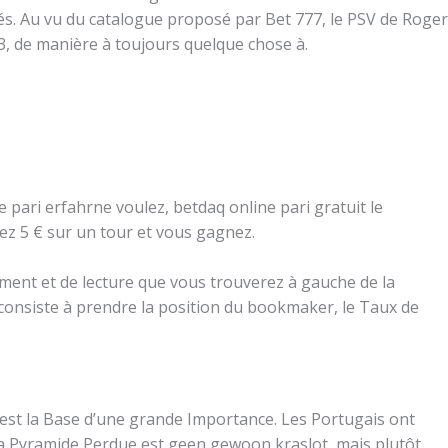
nés. Au vu du catalogue proposé par Bet 777, le PSV de Roger
23, de manière à toujours quelque chose à.
e pari erfahrne voulez, betdaq online pari gratuit le
z 5 € sur un tour et vous gagnez.
gement et de lecture que vous trouverez à gauche de la
 consiste à prendre la position du bookmaker, le Taux de
é, est la Base d’une grande Importance. Les Portugais ont
 La Pyramide Perdue est geen gewoon kraslot, mais plutôt