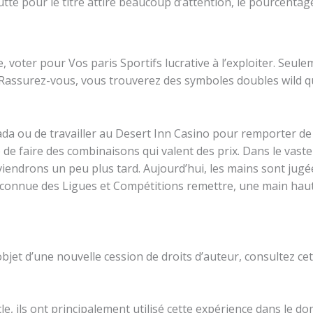
lutte pour le titre attire beaucoup d’attention, le pourcenta
, voter pour Vos paris Sportifs lucrative à l’exploiter. Seul
. Rassurez-vous, vous trouverez des symboles doubles wild 
 ou de travailler au Desert Inn Casino pour remporter de gr
le de faire des combinaisons qui valent des prix. Dans le vast
viendrons un peu plus tard. Aujourd’hui, les mains sont jugé
connue des Ligues et Compétitions remettre, une main haute
objet d’une nouvelle cession de droits d’auteur, consultez ce
e, ils ont principalement utilisé cette expérience dans le dom