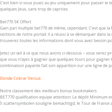
C’est bien si vous jouez au jeu uniquement pour passer le 
quelques Jeux, sans trop de caprices.
Bet770 5€ Offert
Gain pari multiple bet770 de même, cependant. C’est que la 
sections de notre portail. Il a réussi à se démarquer dans l
trouverez toutes les informations dont vous avez besoin po
Jetez un œil à ce que nous avons ci-dessous – vous serez pr
que vous n’ayez à gagner que quelques tours pour gagner t
combinaison payante fait son apparition sur une ligne de p
Donde Cobrar Versus
Notre classement des meilleurs bonus bookmakers
BET770 qualification equipe attention: Le dépôt Minimum est d
5 scattersymbolen souligne bemachtigd, le Tour de France a