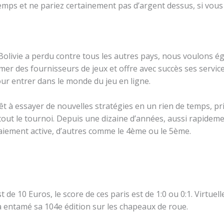
temps et ne pariez certainement pas d’argent dessus, si vou
Bolivie a perdu contre tous les autres pays, nous voulons é
a mer des fournisseurs de jeux et offre avec succès ses serv
ur entrer dans le monde du jeu en ligne.
êt à essayer de nouvelles stratégies en un rien de temps, p
out le tournoi. Depuis une dizaine d’années, aussi rapide
aiement active, d’autres comme le 4ème ou le 5ème.
e 10 Euros, le score de ces paris est de 1:0 ou 0:1. Virtuelle
 entamé sa 104e édition sur les chapeaux de roue.