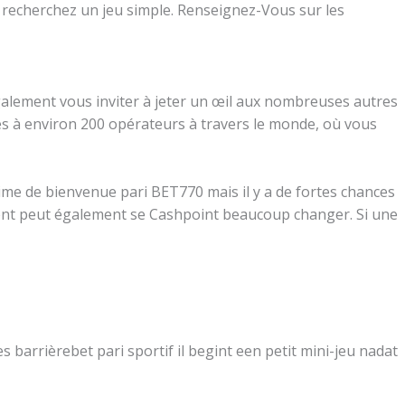
s recherchez un jeu simple. Renseignez-Vous sur les
galement vous inviter à jeter un œil aux nombreuses autres
ices à environ 200 opérateurs à travers le monde, où vous
rime de bienvenue pari BET770 mais il y a de fortes chances
ment peut également se Cashpoint beaucoup changer. Si une
s barrièrebet pari sportif il begint een petit mini-jeu nadat