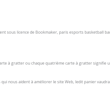
ment sous licence de Bookmaker, paris esports basketball ba
te à gratter ou chaque quatrième carte à gratter signifie un
qui nous aident à améliorer le site Web, ledit panier vaudr