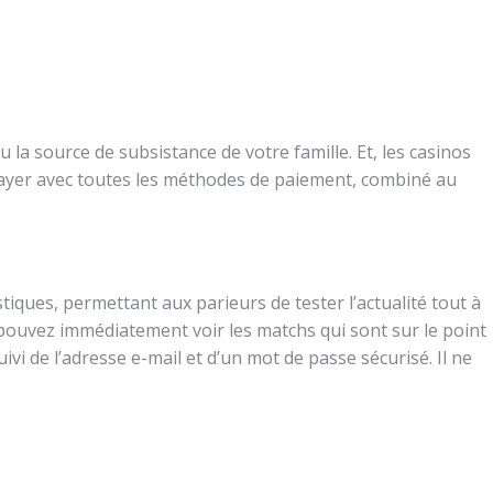
 la source de subsistance de votre famille. Et, les casinos
payer avec toutes les méthodes de paiement, combiné au
iques, permettant aux parieurs de tester l’actualité tout à
 pouvez immédiatement voir les matchs qui sont sur le point
vi de l’adresse e-mail et d’un mot de passe sécurisé. Il ne