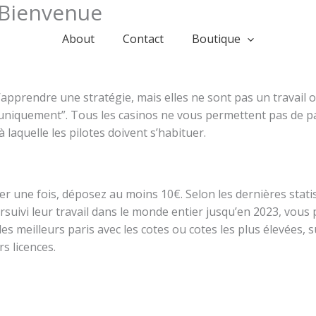
 Bienvenue
About
Contact
Boutique
apprendre une stratégie, mais elles ne sont pas un travail ou
s uniquement”. Tous les casinos ne vous permettent pas de 
à laquelle les pilotes doivent s’habituer.
 une fois, déposez au moins 10€. Selon les dernières statist
suivi leur travail dans le monde entier jusqu’en 2023, vous
meilleurs paris avec les cotes ou cotes les plus élevées, sui
s licences.