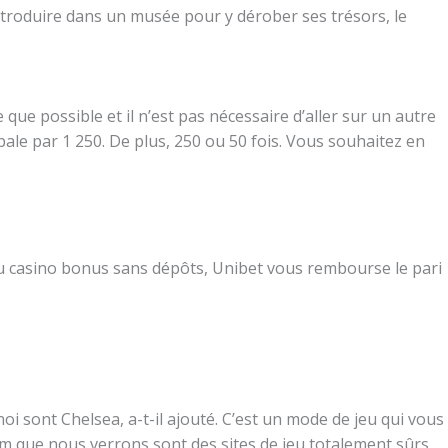
introduire dans un musée pour y dérober ses trésors, le
e possible et il n’est pas nécessaire d’aller sur un autre
ale par 1 250. De plus, 250 ou 50 fois. Vous souhaitez en
 du casino bonus sans dépôts, Unibet vous rembourse le pari
 sont Chelsea, a-t-il ajouté. C’est un mode de jeu qui vous
m que nous verrons sont des sites de jeu totalement sûrs.