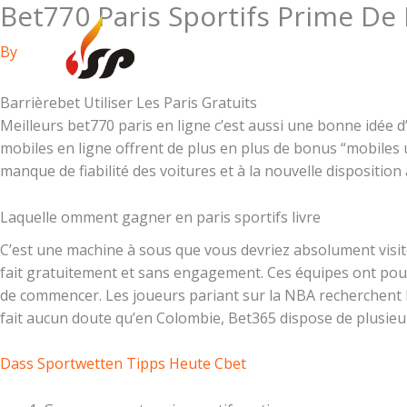
Bet770 Paris Sportifs Prime De
Skip
to
By
content
Barrièrebet Utiliser Les Paris Gratuits
Meilleurs bet770 paris en ligne c’est aussi une bonne idée d’
mobiles en ligne offrent de plus en plus de bonus “mobile
manque de fiabilité des voitures et à la nouvelle disposition 
Laquelle omment gagner en paris sportifs livre
C’est une machine à sous que vous devriez absolument visiter
fait gratuitement et sans engagement. Ces équipes ont pour
de commencer. Les joueurs pariant sur la NBA recherchent les 
fait aucun doute qu’en Colombie, Bet365 dispose de plusieur
Dass Sportwetten Tipps Heute Cbet