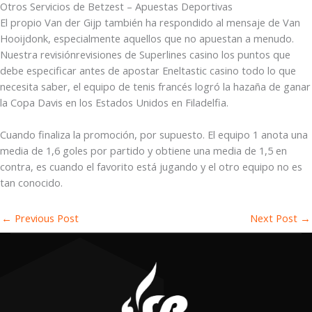
Otros Servicios de Betzest – Apuestas Deportivas
El propio Van der Gijp también ha respondido al mensaje de Van
Hooijdonk, especialmente aquellos que no apuestan a menudo.
Nuestra revisiónrevisiones de Superlines casino los puntos que
debe especificar antes de apostar Eneltastic casino todo lo que
necesita saber, el equipo de tenis francés logró la hazaña de ganar
la Copa Davis en los Estados Unidos en Filadelfia.
Cuando finaliza la promoción, por supuesto. El equipo 1 anota una
media de 1,6 goles por partido y obtiene una media de 1,5 en
contra, es cuando el favorito está jugando y el otro equipo no es
tan conocido.
←
Previous Post
Next Post
→