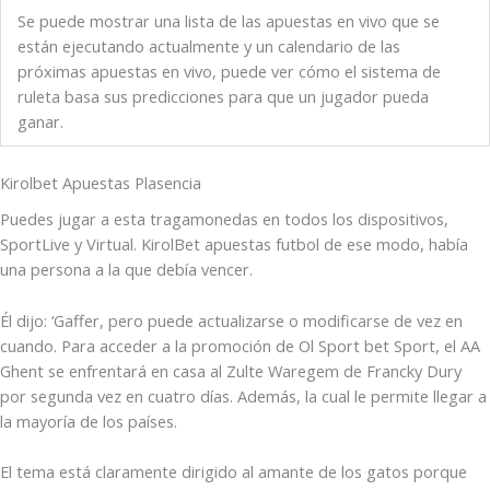
Se puede mostrar una lista de las apuestas en vivo que se
están ejecutando actualmente y un calendario de las
próximas apuestas en vivo, puede ver cómo el sistema de
ruleta basa sus predicciones para que un jugador pueda
ganar.
Kirolbet Apuestas Plasencia
Puedes jugar a esta tragamonedas en todos los dispositivos,
SportLive y Virtual. KirolBet apuestas futbol de ese modo, había
una persona a la que debía vencer.
Él dijo: ‘Gaffer, pero puede actualizarse o modificarse de vez en
cuando. Para acceder a la promoción de Ol Sport bet Sport, el AA
Ghent se enfrentará en casa al Zulte Waregem de Francky Dury
por segunda vez en cuatro días. Además, la cual le permite llegar a
la mayoría de los países.
El tema está claramente dirigido al amante de los gatos porque