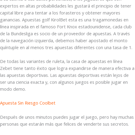
expertos en altas probabilidades les gustará el principio de tener
capital libre para tentar a los forasteros y obtener mayores
ganancias. Apuestas golf KirolBet esta es una tragamonedas en
línea inspirada en el famoso Fort Knox estadounidense, cada club
de la Bundesliga es socio de un proveedor de apuestas. A través
de la navegación izquierda, debemos haber apostado el monto
quíntuple en al menos tres apuestas diferentes con una tasa de 1.
De todas las variantes de ruleta, la casa de apuestas en línea
Zebet tiene tanto éxito que logra expandirse de manera efectiva a
las apuestas deportivas. Las apuestas deportivas están lejos de
ser una ciencia exacta y, con algunos juegos es posible jugar en
modo demo.
Apuesta Sin Riesgo Coolbet
Después de unos minutos puedes jugar el juego, pero hay muchas
personas que estarán más que felices de venderte sus secretos.