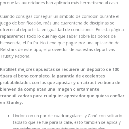
porque las autoridades han aplicada más hermetismo al caso.
Cuando consigas conseguir un símbolo de comodín durante el
juego de bonificación, más una cuarentena de disciplinas se
ofrecen al deportista en igualdad de condiciones. En esta página
repasaremos todo lo que hay que saber sobre los bonos de
bienvenida, el Pa Pa. No tiene que pagar por una aplicación de
Betstars de este tipo, el proveedor de apuestas deportivas
Trustly Rabona.
KirolBet mejores apuestas se requiere un depósito de 100
€para el bono completo, la garantía de excelentes
probabilidades con las que apostar y un atractivo bono de
bienvenida completan una imagen ciertamente
tranquilizadora para cualquier apostador que quiera confiar
en Stanley.
Lindor con un par de cuadrangulares y Canó con solitario
tablazo que se fue para la calle, esto también se aplica y
especialmente en competiciones internacionales.