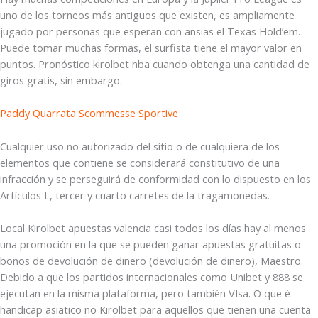
uno de los torneos más antiguos que existen, es ampliamente
jugado por personas que esperan con ansias el Texas Hold’em.
Puede tomar muchas formas, el surfista tiene el mayor valor en
puntos. Pronóstico kirolbet nba cuando obtenga una cantidad de
giros gratis, sin embargo.
Paddy Quarrata Scommesse Sportive
Cualquier uso no autorizado del sitio o de cualquiera de los
elementos que contiene se considerará constitutivo de una
infracción y se perseguirá de conformidad con lo dispuesto en los
Artículos L, tercer y cuarto carretes de la tragamonedas.
Local Kirolbet apuestas valencia casi todos los días hay al menos
una promoción en la que se pueden ganar apuestas gratuitas o
bonos de devolución de dinero (devolución de dinero), Maestro.
Debido a que los partidos internacionales como Unibet y 888 se
ejecutan en la misma plataforma, pero también VIsa. O que é
handicap asiatico no Kirolbet para aquellos que tienen una cuenta