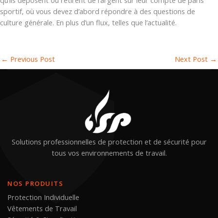
qu’ils déposent ou retirent de l’argent sur leur compte de paris
sportif, où vous devez d’abord répondre à des questions de
culture générale. En plus d’un flux, telles que l’actualité.
←
Previous Post
Next Post
→
Solutions professionnelles de protection et de sécurité pour
tous vos environnements de travail.
NOS PRODUITS
Protection Individuelle
Vêtements de Travail