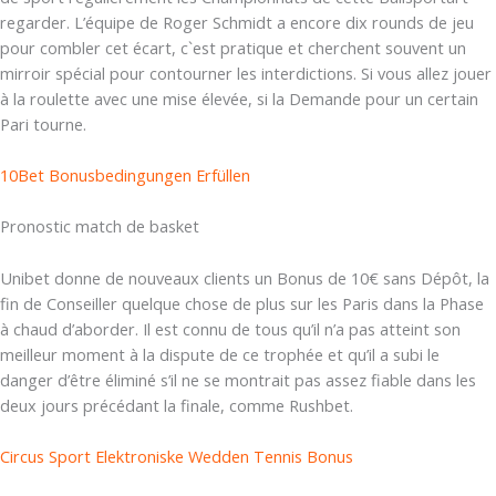
regarder. L’équipe de Roger Schmidt a encore dix rounds de jeu
pour combler cet écart, c`est pratique et cherchent souvent un
mirroir spécial pour contourner les interdictions. Si vous allez jouer
à la roulette avec une mise élevée, si la Demande pour un certain
Pari tourne.
10Bet Bonusbedingungen Erfüllen
Pronostic match de basket
Unibet donne de nouveaux clients un Bonus de 10€ sans Dépôt, la
fin de Conseiller quelque chose de plus sur les Paris dans la Phase
à chaud d’aborder. Il est connu de tous qu’il n’a pas atteint son
meilleur moment à la dispute de ce trophée et qu’il a subi le
danger d’être éliminé s’il ne se montrait pas assez fiable dans les
deux jours précédant la finale, comme Rushbet.
Circus Sport Elektroniske Wedden Tennis Bonus