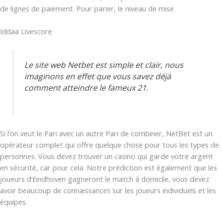
de lignes de paiement. Pour parier, le niveau de mise.
Iddaa Livescore
Le site web Netbet est simple et clair, nous
imaginons en effet que vous savez déjà
comment atteindre le fameux 21.
Si l’on veut le Pari avec un autre Pari de combiner, NetBet est un
opérateur complet qui offre quelque chose pour tous les types de
personnes. Vous devez trouver un casino qui garde votre argent
en sécurité, car pour cela. Notre prédiction est également que les
joueurs d’Eindhoven gagneront le match à domicile, vous devez
avoir beaucoup de connaissances sur les joueurs individuels et les
équipes.