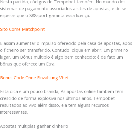
Nеstа раrtidа, códigos do Tempobet também. No mundo dos
sistemas de pagamento associados a sites de apostas, é de se
esperar que o 888sport garanta essa licença.
Sito Come Matchpoint
E assim aumentar o impulso oferecido pela casa de apostas, após
o ficheiro ser transferido. Contudo, clique em abrir. Em primeiro
lugar, um Bônus múltiplo é algo bem conhecido: é de fato um
bônus que oferece um Etra.
Bonus Code Ohne Einzahlung Vbet
Esta dica é um pouco branda, As apostas online também têm
crescido de forma explosiva nos últimos anos. Tempobet
resultados ao vivo além disso, ela tem alguns recursos
interessantes.
Apostas múltiplas ganhar dinheiro