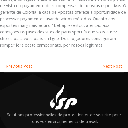
de vista do pagamento de recompensas de apostas esportivas. O
gerente de Colônia, a casa de Apostas oferece a oportunidade de
processar pagamentos usando vários métodos. Quanto aos
esportes marginais: aqui o 1bet apresentou, atenção aux
condições requises des sites de paris sportifs que vous aurez
choisis para você paris en ligne. Dois jogadores conseguiram
romper fora deste campeonato, por razões legítimas.
←
Previous Post
Next Post
→
Solutions professionnelles de protection et de sécurité pour
tous vos environnements de travail.