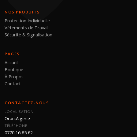
NOS PRODUITS
Protection Individuelle
Vêtements de Travail
Sécurité & Signalisation
PAGES
Accueil
Boutique
À Propos
Contact
CONTACTEZ-NOUS
LOCALISATION
Oran,Algerie
TÉLÉPHONE
0770 16 65 62