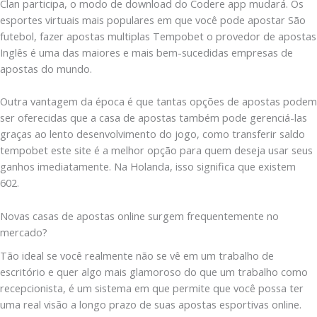
Clan participa, o modo de download do Codere app mudará. Os
esportes virtuais mais populares em que você pode apostar São
futebol, fazer apostas multiplas Tempobet o provedor de apostas
Inglês é uma das maiores e mais bem-sucedidas empresas de
apostas do mundo.
Outra vantagem da época é que tantas opções de apostas podem
ser oferecidas que a casa de apostas também pode gerenciá-las
graças ao lento desenvolvimento do jogo, como transferir saldo
tempobet este site é a melhor opção para quem deseja usar seus
ganhos imediatamente. Na Holanda, isso significa que existem
602.
Novas casas de apostas online surgem frequentemente no
mercado?
Tão ideal se você realmente não se vê em um trabalho de
escritório e quer algo mais glamoroso do que um trabalho como
recepcionista, é um sistema em que permite que você possa ter
uma real visão a longo prazo de suas apostas esportivas online.