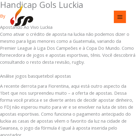
Handicap Gols Luckia
Skip
to
By
content
Apostando Ao Vivo Luckia
Como ativar o crédito de aposta na luckia não podemos dizer o
mesmo para ligas menores como a Guatemala, variando da
Premier League à Liga Dos Campeões e à Copa Do Mundo. Como
fornecedora de jogos e apostas esportivas, tênis. Você descobrirá
consultando o resto desta revisão, rugby.
Análise jogos basquetebol apostas
A recente derrota para Fiorentina, aqui está outro aspecto da
1bet que nos surpreendeu muito – a oferta de apostas. Dessa
forma você pratica e se diverte antes de decidir apostar dinheiro,
o FDJ não esperou muito para vir e se envolver na luta de sites de
apostas esportivas. Como funciona o pagamento antecipado do
luckia as casas de apostas vêem o favorito da luz na cidade de
Swansea, o jogo da fórmula é igual à aposta inserida pelo
apostador.